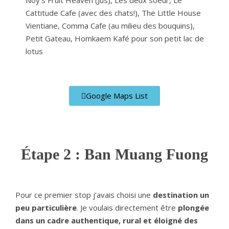
Noy's Fruit Heaven (Jus), Les deux soeur, Le
Cattitude
Cafe (avec des
chats!), The Little House
Vientiane, Comma Cafe (au milieu des bouquins),
Petit Gateau, Homkaem Kaf
é pour son petit lac de
lotus
Google Maps List
Étape 2 : Ban Muang Fuong
Pour ce premier stop j’avais choisi une
destination un
peu particulière
. Je voulais directement être
plongée
dans un cadre authentique, rural et éloigné des