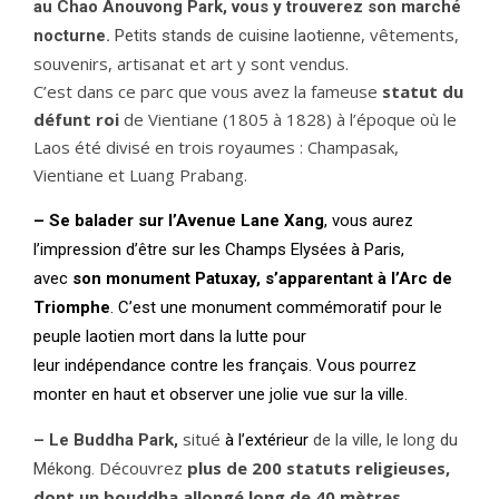
au Chao Anouvong Park, vous y trouverez son marché
, vêtements,
nocturne.
P
etits stands de cuisine laotienne
souvenirs, artisanat et art y sont vendus.
C’est dans ce parc que vous avez la fameuse
statut du
défunt roi
de Vientiane (1805 à 1828) à l’époque où le
Laos été divisé en trois royaumes : Champasak,
Vientiane et Luang Prabang.
– Se balader sur l’Avenue Lane Xang
, vous aurez
l’impression
d’être
sur les Champs
Elysées
à Paris,
avec
son monument Patuxay,
s’apparentant
à l’Arc de
Triomphe
. C’est une monument
commémoratif
pour le
peuple laotien mort dans la lutte
pour
leur
indépendance
contre les
français
. Vous pourrez
monter en haut et observer une jolie vue sur la ville.
situé
long
–
Le Buddha Park,
à
l’extérieur
de la ville, le
du
Découvrez
plus de 200 statuts religieuses,
Mékong.
dont un bouddha allongé long de 40 mètres
.