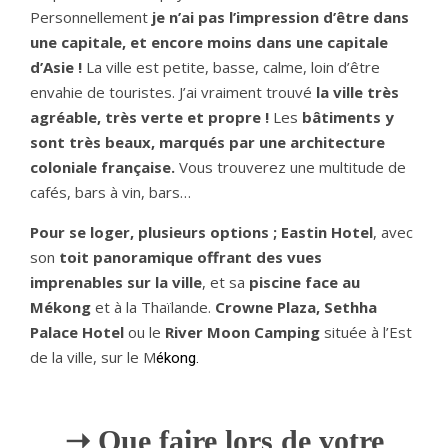
Personnellement
je n’ai pas l’impression d’être dans
une capitale, et encore moins dans une capitale
d’Asie !
La ville est petite, basse, calme, loin d’être
envahie de touristes. J’ai vraiment trouvé
la ville très
agréable, très verte et propre !
Les
bâtiments y
sont très beaux, marqués par une architecture
coloniale française.
Vous trouverez une multitude de
cafés, bars à vin, bars…
Pour se loger, plusieurs options ; Eastin Hotel
, avec
son
toit panoramique offrant des vues
imprenables sur la ville
, et sa
piscine face au
Mékong
et à la Thaïlande.
Crowne Plaza, Sethha
Palace Hotel
ou le
River Moon Camping
située à l’Est
de la ville, sur le M
é
kong.
➝ Que faire lors de votre