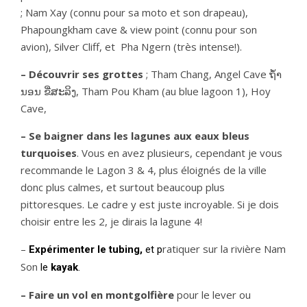
; Nam Xay (connu pour sa moto et son drapeau),
Phapoungkham cave & view point (connu pour son
avion), Silver Cliff, et Pha Ngern (très intense!).
– Découvrir ses grottes
; Tham Chang, Angel Cave ຖ້ຳ
ນອນ ຂີ່ສະລິງ, Tham Pou Kham (au blue lagoon 1), Hoy
Cave,
– Se baigner dans les lagunes aux eaux bleus
turquoises
. Vous en avez plusieurs, cependant je vous
recommande le Lagon 3 & 4, plus éloignés de la ville
donc plus calmes, et surtout beaucoup plus
pittoresques. Le cadre y est juste incroyable. Si je dois
choisir entre les 2, je dirais la lagune 4!
–
ratiquer sur la rivière Nam
Expérimenter le tubing,
et p
Son
le
kayak
.
– Faire un vol en montgolfière
pour le lever ou