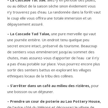
– La Cascade Tat Sae
, allez-y en période des pluies,
ou au début de la saison sèche sinon évidement vous
n’y trouverez pas d’eau. La randonnée dans la forêt vaut
le coup elle vous offrira une totale immersion et un
dépaysement assuré.
– La Cascade Tad Talae,
une pure merveille qui vaut
une journée entière. Un endroit tenu quelque peu
secret encore intact, préservé du tourisme. Beaucoup
de sentiers vous emmèneront jusqu’au sommet des
chutes, mais assurez-vous d’apporter de l’eau car il n’y
a pas d’eau potable sur place. Vous pourrez encore plus
sortir des sentiers battus en explorant les villages
ethniques locaux de la tribu des collines.
– S’arrêter dans un café au milieu des rizières,
pour
une boisson ou un déjeuner.
– Prendre un cour de poterie au Lao Pottery House,
de l’autre côté du Mékong et découvrez le village de