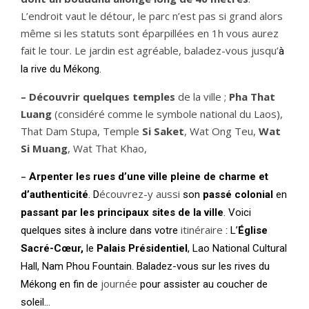
L’endroit vaut le détour, le parc n’est pas si grand alors
même si les statuts sont éparpillées en 1h vous aurez
fait le tour. Le jardin est agréable, baladez-vous jusqu’
à
la rive du Mékong.
– Découvrir quelques temples
de la ville ;
Pha That
Luang
(considéré comme le symbole national du Laos),
That Dam Stupa, Temple
Si Saket
, Wat Ong Teu,
Wat
Si Muang
, Wat That Khao,
–
Arpenter les rues
d’une ville pleine de charme et
écouvrez-y aussi
d’authenticité
. D
son
passé colonial
en
passant par les principaux sites de la ville
. Voici
itinéraire
quelques sites à inclure dans votre
:
L’
Église
Sacré-Cœur,
le
Palais Présidentiel
, Lao National Cultural
Hall, Nam Phou Fountain. Baladez-vous sur les rives du
journée
Mékong en fin de
pour assister au coucher de
soleil…