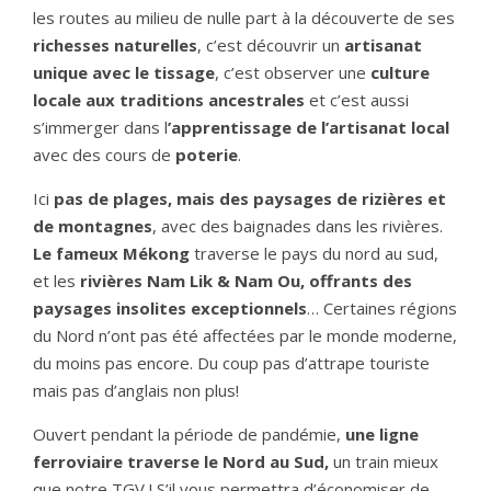
les routes au milieu de nulle part à la découverte de ses
richesses naturelles
, c’est découvrir un
artisanat
unique avec le tissage
, c’est observer une
culture
locale aux traditions ancestrales
et c’est aussi
s’immerger dans l
’apprentissage de l’artisanat local
avec des cours de
poterie
.
Ici
pas de plages, mais des paysages de rizières et
de montagnes
, avec des baignades dans les rivières.
Le fameux Mékong
traverse le pays du nord au sud,
et les
rivières Nam Lik & Nam Ou, offrants des
paysages insolites exceptionnels
… Certaines régions
du Nord n’ont pas été affectées par le monde moderne,
du moins pas encore. Du coup pas d’attrape touriste
mais pas d’anglais non plus!
Ouvert pendant la période de pandémie,
une ligne
ferroviaire traverse le Nord au Sud,
un train mieux
que notre TGV ! S’il vous permettra d’économiser de