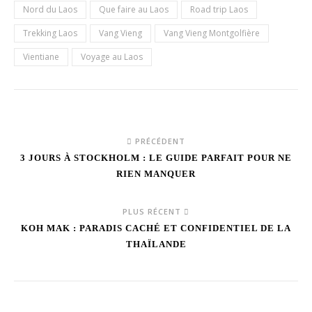
Nord du Laos
Que faire au Laos
Road trip Laos
Trekking Laos
Vang Vieng
Vang Vieng Montgolfière
Vientiane
Voyage au Laos
PRÉCÉDENT
3 JOURS À STOCKHOLM : LE GUIDE PARFAIT POUR NE
RIEN MANQUER
PLUS RÉCENT
KOH MAK : PARADIS CACHÉ ET CONFIDENTIEL DE LA
THAÏLANDE