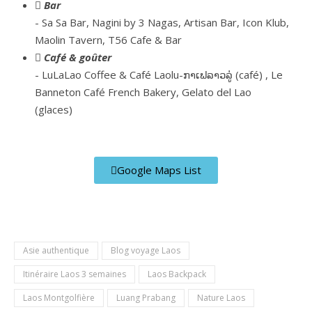
Bar
- Sa Sa Bar, Nagini by 3 Nagas, Artisan Bar, Icon Klub,
Maolin Tavern, T56 Cafe & Bar
Café & goûter
-
LuLaLao Coffee & Café Laolu-ກາເຟລາວລູ່ (
caf
é)
,
Le
Banneton Café French Bakery, Gelato del Lao
(glaces)
Google Maps List
Asie authentique
Blog voyage Laos
Itinéraire Laos 3 semaines
Laos Backpack
Laos Montgolfière
Luang Prabang
Nature Laos